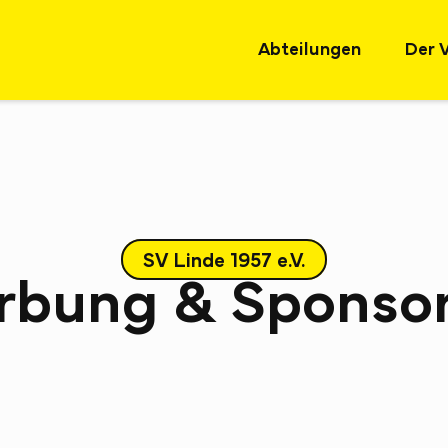
Abteilungen
Der 
SV Linde 1957 e.V.
bung & Sponso